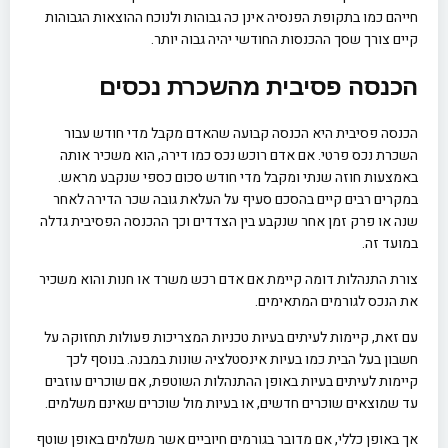
חייהם כמו בתקופת הפנסיה אינן כה גבוהות ולנוכח ההוצאות הגבוהות
קיים צורך שסך ההכנסות החודשי יהיה גבוה יותר.
הכנסה פסיבית
מהשכרת נכסים
הכנסה פסיבית היא הכנסה קבועה שהאדם מקבל מדי חודש עבור
השכרת נכס פרטי. אם אדם רוכש נכס כמו דירה, הוא משכיר אותה
באמצעות חוזה שנתי ומקבל מדי חודש סכום כספי שנקבע מראש.
במקרים רבים קיים בהסכם סעיף על העלאת גובה שכר הדירה לאחר
שנה או פרק זמן אחר שנקבע בין הצדדים וכך ההכנסה הפסיבית גדלה
במועד זה.
צורת התנהלות דומה קיימת אם אדם רכש משרד או חנות והוא משכיר
את הנכס לגורמים המתאימים.
עם זאת, קיימות לעיתים בעיות טכניות המצריכות פעולות תחזוקה על
חשבון בעל הבית כמו בעיות אינסטלציה שונות במבנה. בנוסף לכך
קיימות לעיתים בעיות באופן ההתנהלות השוטפת, אם שוכרים עוזבים
עד שמוצאים שוכרים חדשים, או בעיות מול שוכרים שאינם משלמים.
אך באופן כללי, אם מדובר בגורמים חיוביים אשר משלמים באופן שוטף