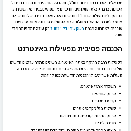
ישראלים אשר רכשו דירות בחו"ל, חתמו על הסכמים עם חברות הניהול
השונות בדבר קבלת תשלומים חודשיים או שנתיים בגין דמי השכירות.
הם מקבלים תשלום עבור 11 חודשים בשנה ושכר הדירה של חודש אחד
מנותב לחברת הניהול כתשלום עבור הפעולות השונות אשר מבצעים
עובדיה. לאחרונה מגמת
השקעות נדל"ן בחו"ל
רק עולה יותר ויותר מדי
שנה.
הכנסה פסיבית מפעילות באינטרנט
הפעילות רחבת ההיקף באתרי האינטרנט השונים פתחה ערוצים חדשים
של הכנסות פסיביות. מי שמתמצא היטב בתחום זה יכול לבצע כמה
פעולות אשר יניבו לו הכנסות חודשיות כמו לדוגמה:
השכרת אתרי אינטרנט
שיווק שותפים
קניית קישורים
פעילות מול מקדמי אתרים
שיווק תוכנות, קורסים, ניתוחים ועוד
מכירת לידים
ביצוע מסחר אלקטרוני מהיר בשיטת הדרופשיפינג כך