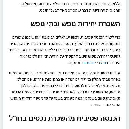
וללא בעיות, ההכנסה הפסיבית יוצרת העלאה משמעותית של סך
ההכנסות החודשיות דבר שמסייע מאד לבעלי הנכס.
השכרת יחידות נופש ובתי נופש
כדי ליצור הכנסה פסיבית, רכשו ישראלים רבים בתי נופש כמו צימרים
במיקומים שונים ברחבי הארץ. המטרה שלהם היא להשכיר את הצימרים
במרב ימי השנה ובמיוחד בסופי השבוע כדי ליצור הכנסה זו. כאשר באים
להשכיר יחידת נופש חשוב להקפיד על חוויית האורח ולאבזר את
היחידה ב
מוצרי ים המלח
מפנקים.
אחרים רכשו זכות לשימוש ביחידות נופש ספציפיות לשבועות מסוימים
באחד מבתי המלון באילת, ים המלח או במקומות אחרים. אם הם לא
מעוניינים או לא יכולים לנסוע ליחידות הללו בזמנים שנקבעו לכך
מראש, הם משכירים זכות זו לאנשים אחרים וכך יוצרים לעצמם הכנסה
פאסיבית פעם בשנה או כמה פעמים בשנה על פי מספר יחידות הנופש
הנמצאות ברשותם.
הכנסה פסיבית
מהשכרת נכסים בחו"ל