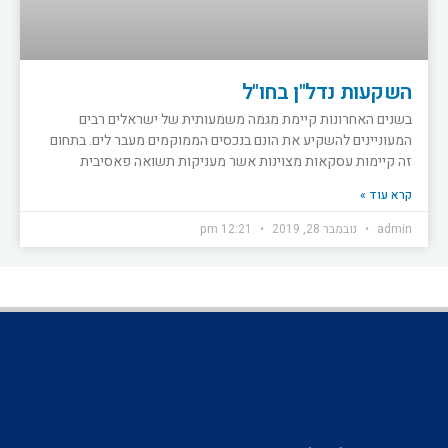
השקעות נדל"ן בחו"ל
בשנים האחרונות קיימת מגמה משמעותית של ישראלים רבים
המעוניינים להשקיע את הונם בנכסים הממוקמים מעבר לים. בתחום
זה קיימות עסקאות מצוינות אשר מעניקות תשואה פאסיבית
קרא עוד »
admin
נובמבר 28, 2019
12:21 pm