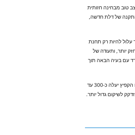
ב טוב מבחינה חזותית
והתקנה של דלת חדשה,
יל מתקדם (יותר מ-15 שנה), תיקוח אחד עלול להיות רק תחנת
זק יותר, ותעודה של
דד עם בעיה הבאה תוך
דוגמה מוחשית: דלת מוסך מ-2008 שמצליחה לפתוח אבל עוצרת בחצי דרך. תיקון החוט או הקפיץ יעלה כ-300 עד