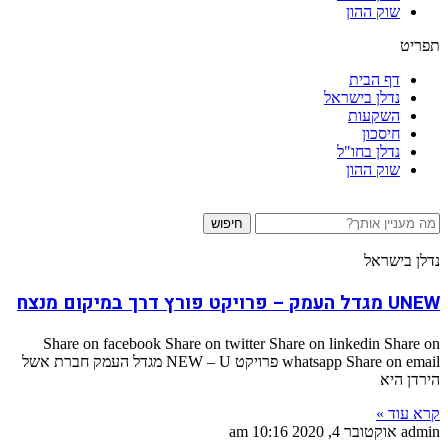
שוק ההון
תפריט
דף הבית
נדלן בישראל
השקעות
חיסכון
נדלן בחו"ל
שוק ההון
חיפוש
נדלן בישראל
UNEW מגדל העמק – פרויקט פורץ דרך במיקום מנצח
Share on facebook Share on twitter Share on linkedin Share on
whatsapp Share on email פרויקט NEW – U מגדל העמק חברת אשל
הירדן היא
קרא עוד »
admin
אוקטובר 4, 2020
10:16 am